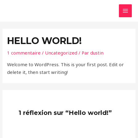
Aller
au
MAI
contenu
MEN
HELLO WORLD!
1 commentaire
/
Uncategorized
/ Par
dustin
Welcome to WordPress. This is your first post. Edit or
delete it, then start writing!
1 réflexion sur “Hello world!”